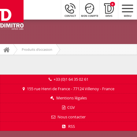
0
CONTACT
MON COMPTE
DEVIS
MENU
Produits d'occasion
+33 (0)1 64 35 02 61
155 rue Henri de France - 77124 Villenoy - France
Mentions légales
CGV
Nous contacter
RSS