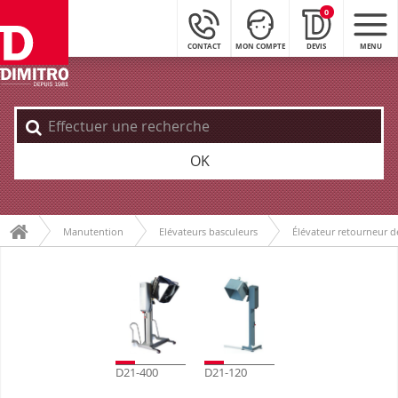
0
CONTACT
MON COMPTE
DEVIS
MENU
OK
Manutention
Elévateurs basculeurs
Élévateur retourneur 
D21-400
D21-120