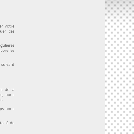
der votre
tuer ces
ulières
core les
 suivant
nt de la
ic, nous
t.
mps nous
aillé de