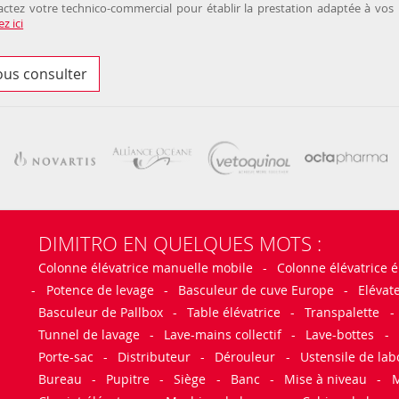
ctez votre technico-commercial pour établir la prestation adaptée à vos 
z ici
us consulter
DIMITRO EN QUELQUES MOTS :
Colonne élévatrice manuelle mobile
-
Colonne élévatrice é
-
Potence de levage
-
Basculeur de cuve Europe
-
Elévat
Basculeur de Pallbox
-
Table élévatrice
-
Transpalette
-
Tunnel de lavage
-
Lave-mains collectif
-
Lave-bottes
-
Porte-sac
-
Distributeur
-
Dérouleur
-
Ustensile de lab
Bureau
-
Pupitre
-
Siège
-
Banc
-
Mise à niveau
-
M