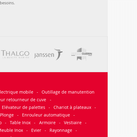
besoins.
lectrique mobile
-
Outillage de manutention
eur retourneur de cuve
-
Elévateur de palettes
-
Chariot à plateaux
-
Plonge
-
Enrouleur automatique
-
o
-
Table Inox
-
Armoire
-
Vestiaire
-
euble Inox
-
Evier
-
Rayonnage
-