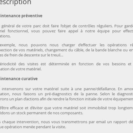
escription
intenance préventive
t général de votre parc doit faire l’objet de contrôles réguliers. Pour gar
riel fonctionnel, vous pouvez faire appel à notre équipe pour effec
tions.
exemple, nous pouvons nous charger d’effectuer les opérations rég
pection de vos matériels, changement du câble, de la bande blanche ou en
s de frein de descente sur le treuil…
ériodicité des visites est déterminée en fonction de vos besoins et
lisation de votre matériel.
intenance curative
 intervenons sur votre matériel suite à une panne/défaillance. En amo
ration, nous faisons un pré-diagnostics de la panne. Selon le diagnost
irons un plan d’actions afin de rendre la fonction initiale de votre équipemen
d’être efficace et d’éviter que votre matériel soit immobilisé trop longte
édons un stock permanent de nos composants.
 chaque intervention, nous vous transmettrons par email un rapport dét
e opération menée pendant la visite.