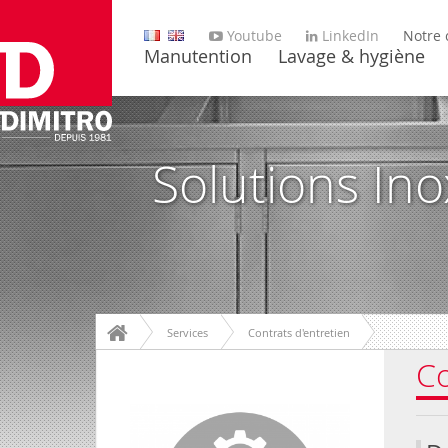
Youtube
LinkedIn
Notre 
Manutention
Lavage & hygiène
Solutions In
Services
Contrats d'entretien