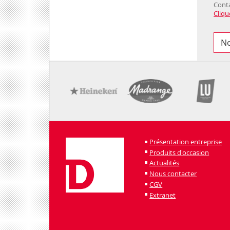
Conta
Clique
No
Présentation entreprise
Produits d'occasion
Actualités
Nous contacter
CGV
Extranet