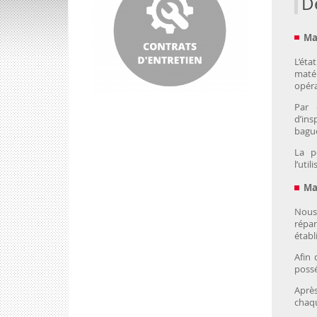
D
Ma
L’éta
maté
opéra
Par 
d’ins
bague
La p
l’uti
Ma
Nous
répa
établ
Afin 
poss
Après
chaqu