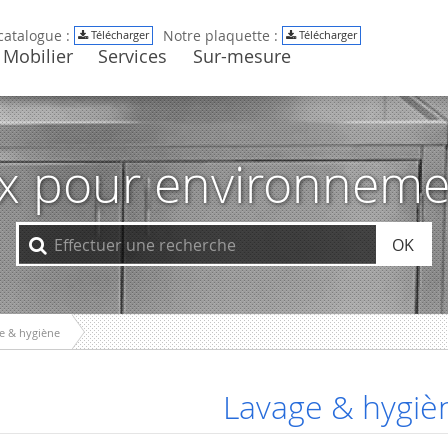
catalogue :
Notre plaquette :
Télécharger
Télécharger
Mobilier
Services
Sur-mesure
ox pour environneme
OK
e & hygiène
Lavage & hygiè