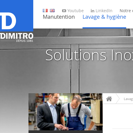
Youtube
LinkedIn
Notre 
Manutention
Lavage & hygiène
Solutions In
Lavag