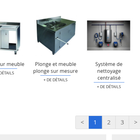
sur meuble
Plonge et meuble
Système de
plonge sur mesure
nettoyage
 DÉTAILS
centralisé
+ DE DÉTAILS
+ DE DÉTAILS
<
1
2
3
>