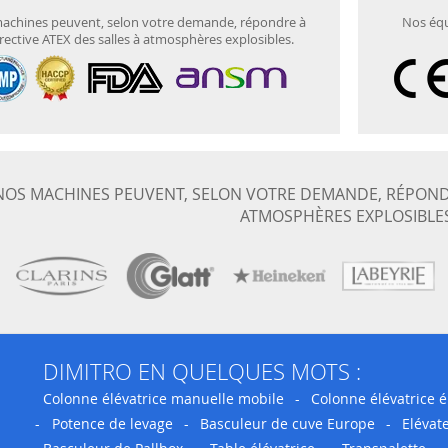
achines peuvent, selon votre demande, répondre à
Nos équ
irective ATEX des salles à atmosphères explosibles.
OS MACHINES PEUVENT, SELON VOTRE DEMANDE, RÉPONDRE
ATMOSPHÈRES EXPLOSIBLE
DIMITRO EN QUELQUES MOTS :
Colonne élévatrice manuelle mobile
-
Colonne élévatrice é
-
Potence de levage
-
Basculeur de cuve Europe
-
Elévat