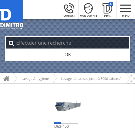
0
CONTACT
MON COMPTE
DEVIS
MENU
OK
Lavage & hygiène
Lavage de caisses jusqu'à 3000 caisses/h
D63-450