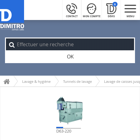
0
CONTACT
MON COMPTE
DEVIS
MENU
OK
Lavage & hygiène
Tunnels de lavage
Lavage de caisses jusq
D63-220