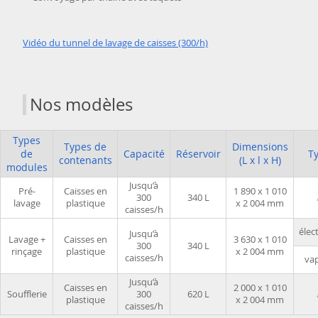
Vidéo du tunnel de lavage de caisses (300/h)
Nos modèles
Types
Types de
Dimensions
de
Capacité
Réservoir
T
contenants
(L x l x H)
modules
Jusqu’à
Pré-
Caisses en
1 890 x 1 010
300
340 L
lavage
plastique
x 2 004 mm
caisses/h
élec
Jusqu’à
Lavage +
Caisses en
3 630 x 1 010
300
340 L
rinçage
plastique
x 2 004 mm
caisses/h
va
Jusqu’à
Caisses en
2 000 x 1 010
Soufflerie
300
620 L
plastique
x 2 004 mm
caisses/h