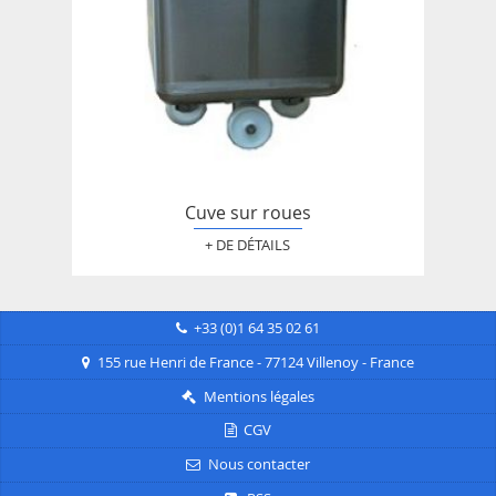
Cuve sur roues
+ DE DÉTAILS
+33 (0)1 64 35 02 61
155 rue Henri de France - 77124 Villenoy - France
Mentions légales
CGV
Nous contacter