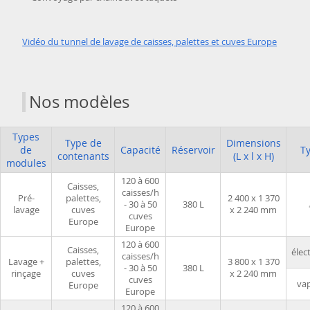
Vidéo du tunnel de lavage de caisses, palettes et cuves Europe
Nos modèles
Types
Type de
Dimensions
de
Capacité
Réservoir
T
contenants
(L x l x H)
modules
120 à 600
Caisses,
caisses/h
Pré-
palettes,
2 400 x 1 370
- 30 à 50
380 L
lavage
cuves
x 2 240 mm
cuves
Europe
Europe
120 à 600
Caisses,
élec
caisses/h
Lavage +
palettes,
3 800 x 1 370
- 30 à 50
380 L
rinçage
cuves
x 2 240 mm
cuves
va
Europe
Europe
120 à 600