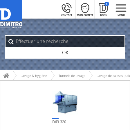
0
CONTACT
MON COMPTE
DEVIS
MENU
OK
Lavage & hygiène
Tunnels de lavage
Lavage de caisses, pal
D63-320