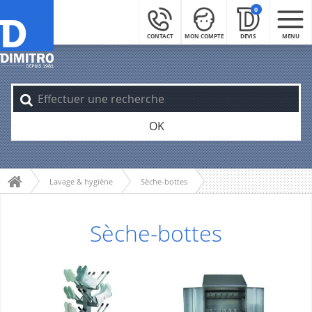
0
CONTACT
MON COMPTE
DEVIS
MENU
OK
Lavage & hygiène
Sèche-bottes
Sèche-bottes