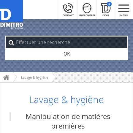
0
CONTACT
MON COMPTE
DEVIS
MENU
OK
Lavage & hygiène
Lavage & hygiène
Manipulation de matières
premières