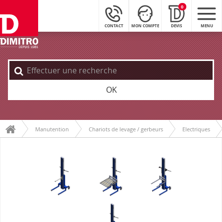
0
CONTACT
MON COMPTE
DEVIS
MENU
OK
Manutention
Chariots de levage / gerbeurs
Electriques