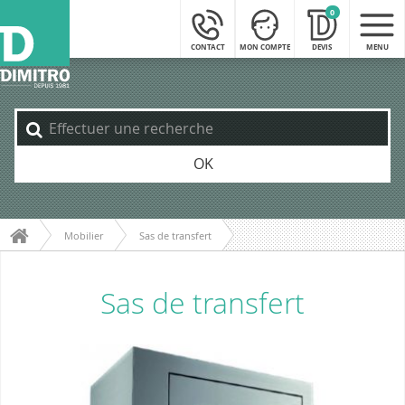
0
CONTACT
MON COMPTE
DEVIS
MENU
OK
Mobilier
Sas de transfert
Sas de transfert